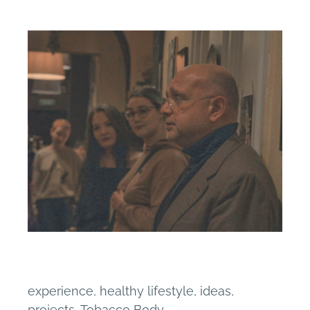
experience
,
healthy lifestyle
,
ideas
,
projects
,
Tobacco Body